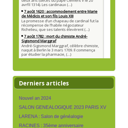
Derniers articles
Nouvel an 2024
SALON GENEALOGIQUE 2023 PARIS XV
LARENA : Salon de généalogie
RACINES : 35ème anniversaire