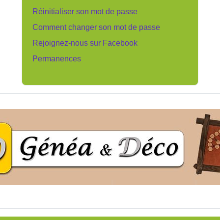
Réinitialiser son mot de passe
Comment changer son mot de passe
Rejoignez-nous sur Facebook
Permanences